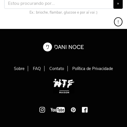
»
Ex.: brioche, flambar, glucose e por aí vai :)
↑
Sobre
FAQ
Contato
Política de Privacidade