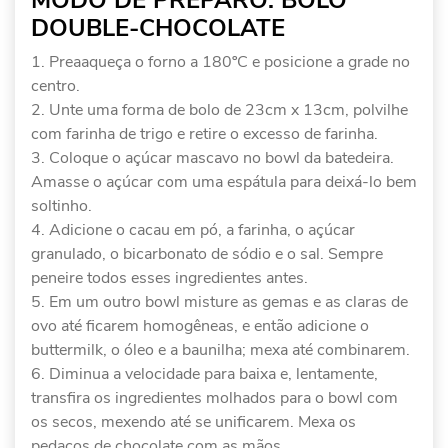
MODO DE PREPARO: BOLO
DOUBLE-CHOCOLATE
Preaaqueça o forno a 180ºC e posicione a grade no
centro.
Unte uma forma de bolo de 23cm x 13cm, polvilhe
com farinha de trigo e retire o excesso de farinha.
Coloque o açúcar mascavo no bowl da batedeira.
Amasse o açúcar com uma espátula para deixá-lo bem
soltinho.
Adicione o cacau em pó, a farinha, o açúcar
granulado, o bicarbonato de sódio e o sal. Sempre
peneire todos esses ingredientes antes.
Em um outro bowl misture as gemas e as claras de
ovo até ficarem homogêneas, e então adicione o
buttermilk, o óleo e a baunilha; mexa até combinarem.
Diminua a velocidade para baixa e, lentamente,
transfira os ingredientes molhados para o bowl com
os secos, mexendo até se unificarem. Mexa os
pedaços de chocolate com as mãos.