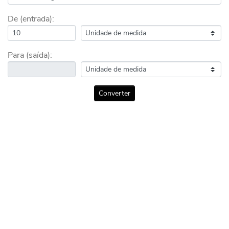
De (entrada):
Para (saída):
Converter