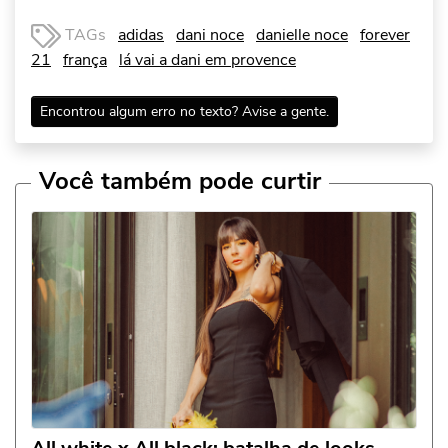
TAGs
adidas
dani noce
danielle noce
forever
21
frança
lá vai a dani em provence
Encontrou algum erro no texto? Avise a gente.
Você também pode curtir