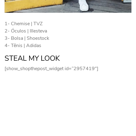
1- Chemise | TVZ
2- Óculos | Illesteva
3- Bolsa | Shoestock
4- Tênis | Adidas
STEAL MY LOOK
[show_shopthepost_widget id=”2957419″]