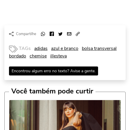
Compartilhe
TAGs
adidas
azul e branco
bolsa transversal
bordado
chemise
illesteva
Encontrou algum erro no texto? Avise a gente.
Você também pode curtir