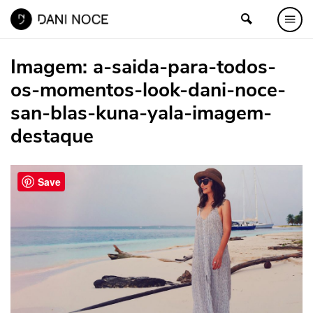
Imagem:
a-saida-para-todos-
os-momentos-look-dani-noce-
san-blas-kuna-yala-imagem-
destaque
Save