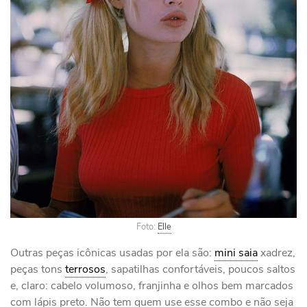
Foto:
Elle
Outras peças icônicas usadas por ela são:
mini saia
xadrez,
peças tons
terrosos
, sapatilhas confortáveis, poucos saltos
e, claro: cabelo volumoso, franjinha e olhos bem marcados
com lápis preto. Não tem quem use esse combo e não seja