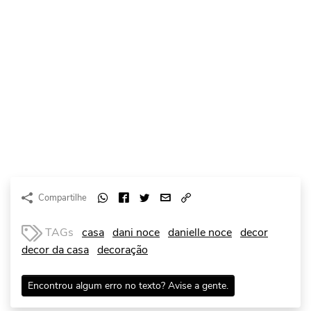
Compartilhe
TAGs
casa
dani noce
danielle noce
decor
decor da casa
decoração
Encontrou algum erro no texto? Avise a gente.