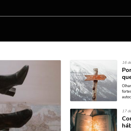
16 d
Pon
que
Olhar
forte
autoc
17 de
Com
háb