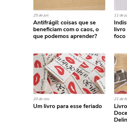
25 de jun
11 de j
Antifrágil: coisas que se
Indis
beneficiam com o caos, o
livro
que podemos aprender?
foco
20 de nov
21 de f
Um livro para esse feriado
Livr
Doce
Deli