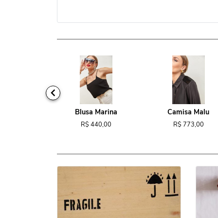
ido Tina
Blusa Marina
Camisa Malu
818,00
R$ 440,00
R$ 773,00