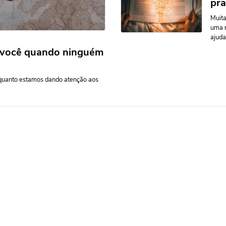
pra
Muita
uma r
ajudar
 você quando ninguém
 quanto estamos dando atenção aos