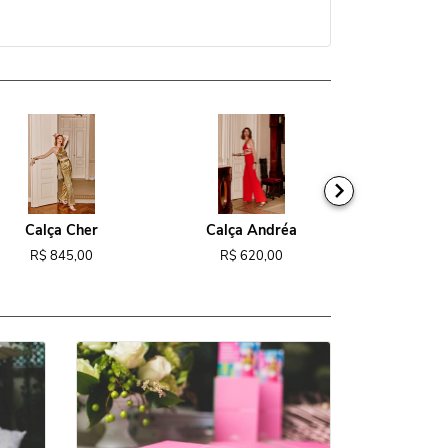
Calça Cher
Calça Andréa
Macacão
R$ 845,00
R$ 620,00
R$ 1.1