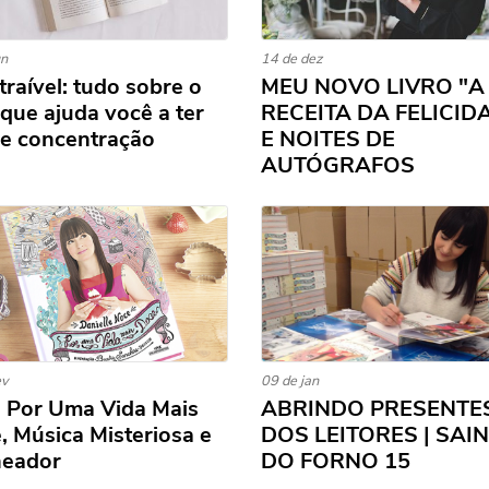
un
14 de dez
traível: tudo sobre o
MEU NOVO LIVRO "A
 que ajuda você a ter
RECEITA DA FELICID
 e concentração
E NOITES DE
AUTÓGRAFOS
ev
09 de jan
o Por Uma Vida Mais
ABRINDO PRESENTE
, Música Misteriosa e
DOS LEITORES | SAI
neador
DO FORNO 15