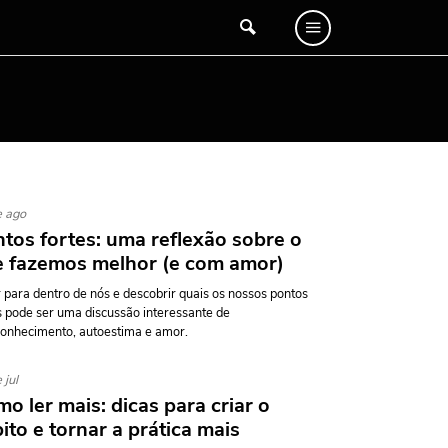
e ago
tos fortes: uma reflexão sobre o
 fazemos melhor (e com amor)
 para dentro de nós e descobrir quais os nossos pontos
s pode ser uma discussão interessante de
onhecimento, autoestima e amor.
 jul
o ler mais: dicas para criar o
ito e tornar a prática mais