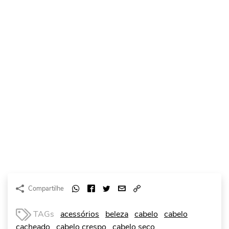
Compartilhe
TAGs
acessórios
beleza
cabelo
cabelo
cacheado
cabelo crespo
cabelo seco