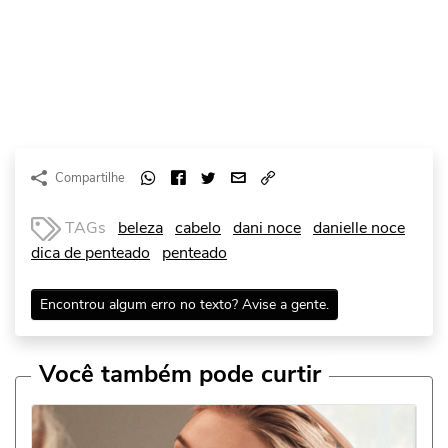
Compartilhe
TAGs
beleza
cabelo
dani noce
danielle noce
dica de penteado
penteado
Encontrou algum erro no texto? Avise a gente.
Você também pode curtir