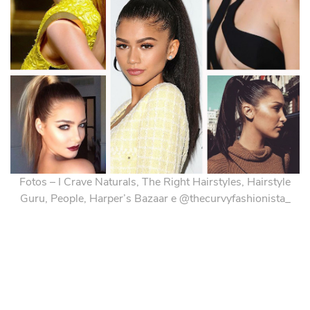
Fotos – I Crave Naturals, The Right Hairstyles, Hairstyle
Guru, People, Harper’s Bazaar e @thecurvyfashionista_