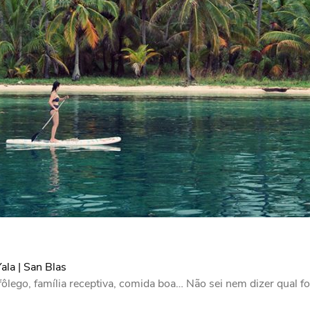
la | San Blas
 fôlego, família receptiva, comida boa… Não sei nem dizer qual fo