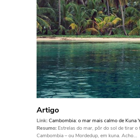
Artigo
Link:
Cambombia: o mar mais calmo de Kuna Ya
Resumo:
Estrelas do mar, pôr do sol de tirar o
Cambombia – ou Mordedup, em kuna. Acho...