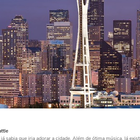
ttle
 sabia que iria adorar a cidade. Além de ótima música, lá exist