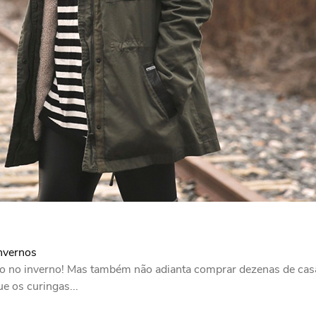
invernos
 no inverno! Mas também não adianta comprar dezenas de casac
e os curingas...