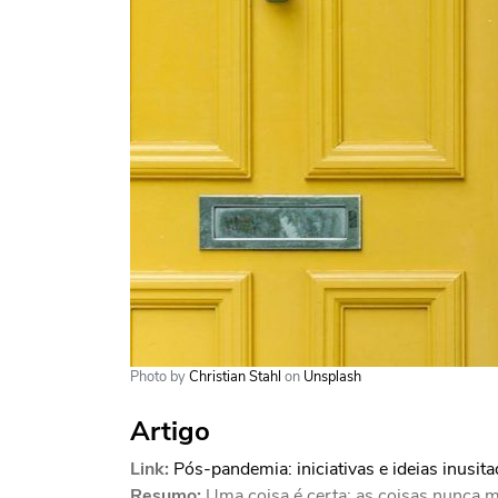
Photo by
Christian Stahl
on
Unsplash
Artigo
Link:
Pós-pandemia: iniciativas e ideias inusit
Resumo:
Uma coisa é certa: as coisas nunca 