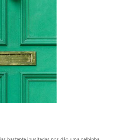
ias bastante inusitadas nos dão uma palhinha