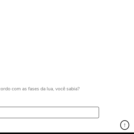
 acordo com as fases da lua, você sabia?
↑