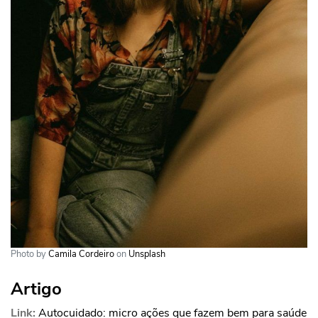
Photo by
Camila Cordeiro
on
Unsplash
Artigo
Link:
Autocuidado: micro ações que fazem bem para saúde